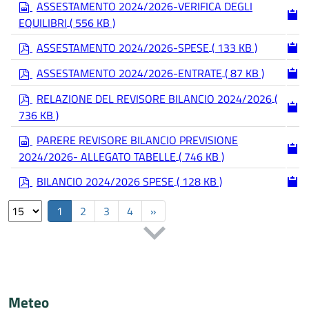
s
ASSESTAMENTO 2024/2026-VERIFICA DEGLI
p
EQUILIBRI
( 556 KB )
r
e
p
ASSESTAMENTO 2024/2026-SPESE
( 133 KB )
a
d
p
d
f
ASSESTAMENTO 2024/2026-ENTRATE
( 87 KB )
d
s
p
f
RELAZIONE DEL REVISORE BILANCIO 2024/2026
(
h
d
e
736 KB )
f
e
s
PARERE REVISORE BILANCIO PREVISIONE
t
p
2024/2026- ALLEGATO TABELLE
( 746 KB )
r
e
p
BILANCIO 2024/2026 SPESE
( 128 KB )
a
d
Select
d
f
1
2
3
4
»
the
s
number
h
of
e
documents
e
per
t
page
Meteo