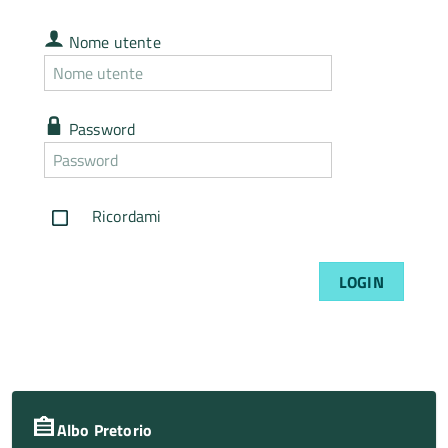
Nome
Nome utente
utente
Nome
utente
dimenticato
Password
Password
Password
dimenticata
Ricordami
LOGIN
Albo Pretorio