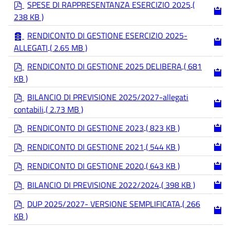
p
SPESE DI RAPPRESENTANZA ESERCIZIO 2025
(
d
238 KB )
f
a
RENDICONTO DI GESTIONE ESERCIZIO 2025-
r
ALLEGATI
( 2.65 MB )
c
h
p
RENDICONTO DI GESTIONE 2025 DELIBERA
( 681
i
d
KB )
v
f
e
p
BILANCIO DI PREVISIONE 2025/2027-allegati
d
contabili
( 2.73 MB )
f
p
RENDICONTO DI GESTIONE 2023
( 823 KB )
d
p
f
RENDICONTO DI GESTIONE 2021
( 544 KB )
d
p
f
RENDICONTO DI GESTIONE 2020
( 643 KB )
d
p
f
BILANCIO DI PREVISIONE 2022/2024
( 398 KB )
d
p
f
DUP 2025/2027- VERSIONE SEMPLIFICATA
( 266
d
KB )
f