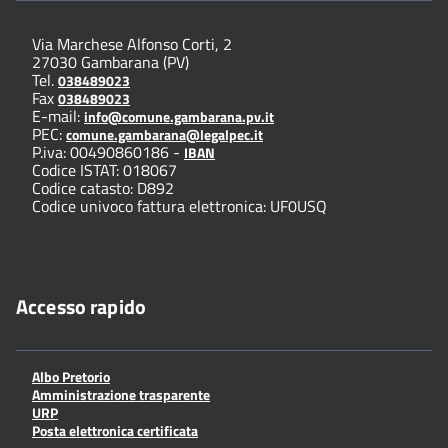
Via Marchese Alfonso Corti, 2
27030 Gambarana (PV)
Tel.
038489023
Fax
038489023
E-mail:
info@comune.gambarana.pv.it
PEC:
comune.gambarana@legalpec.it
P.iva: 00490860186 -
IBAN
Codice ISTAT: 018067
Codice catasto: D892
Codice univoco fattura elettronica: UF0USQ
Accesso rapido
Albo Pretorio
Amministrazione trasparente
URP
Posta elettronica certificata