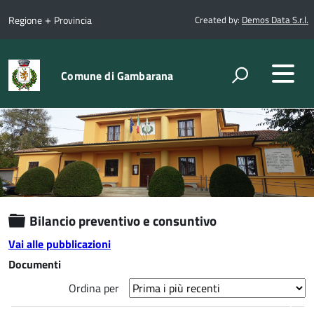
+
Regione
Provincia
Created by:
Demos Data S.r.l.
Comune di Gambarana
Cartella
Bilancio preventivo e consuntivo
Vai alle pubblicazioni
Documenti
Ordina per