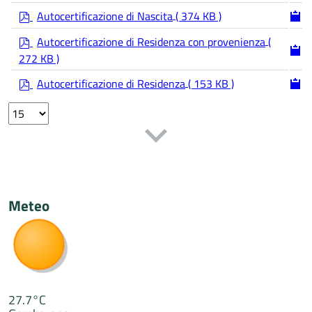
d
p
f
Autocertificazione di Nascita
( 374 KB )
d
p
f
Autocertificazione di Residenza con provenienza
(
d
272 KB )
f
p
Autocertificazione di Residenza
( 153 KB )
d
Select
f
the
number
of
documents
per
page
Meteo
27.7°C