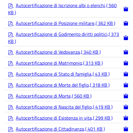
p
f
Autocertificazione di Iscrizione albi o elenchi
( 560
d
KB )
f
p
Autocertificazione di Posizione militare
( 362 KB )
d
p
f
Autocertificazione di Godimento diritti politici
( 373
d
KB )
f
p
Autocertificazione di Vedovanza
( 340 KB )
d
p
f
Autocertificazione di Matrimonio
( 313 KB )
d
p
f
Autocertificazione di Stato di famiglia
( 43 KB )
d
p
f
Autocertificazione di Morte del figlio
( 318 KB )
d
p
f
Autocertificazione di Morte
( 560 KB )
d
p
f
Autocertificazione di Nascita del figlio
( 419 KB )
d
p
f
Autocertificazione di Esistenza in vita
( 299 KB )
d
p
f
Autocertificazione di Cittadinanza
( 401 KB )