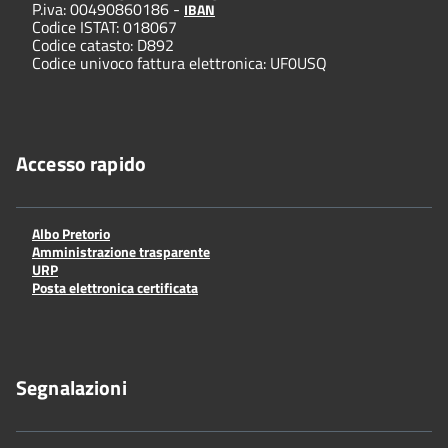
P.iva: 00490860186 -
IBAN
Codice ISTAT: 018067
Codice catasto: D892
Codice univoco fattura elettronica: UF0USQ
Accesso rapido
Albo Pretorio
Amministrazione trasparente
URP
Posta elettronica certificata
Segnalazioni