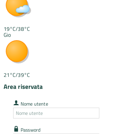
19°C/38°C
Gio
21°C/39°C
Area riservata
Nome
Nome utente
utente
Nome
utente
dimenticato
Password
Password