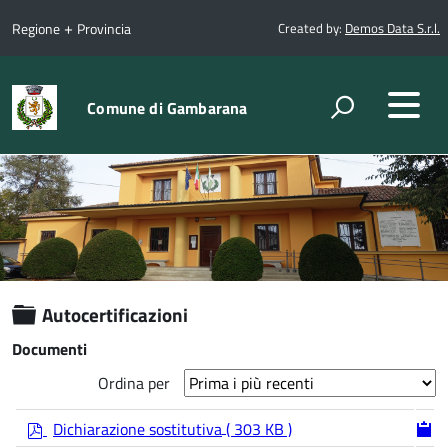
+
Regione
Provincia
Created by:
Demos Data S.r.l.
Comune di Gambarana
Cartella
Autocertificazioni
Documenti
Ordina per
p
Dichiarazione sostitutiva
( 303 KB )
d