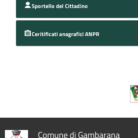
Sportello del Cittadino
Ceritificati anagrafici ANPR
Comune di Gambarana