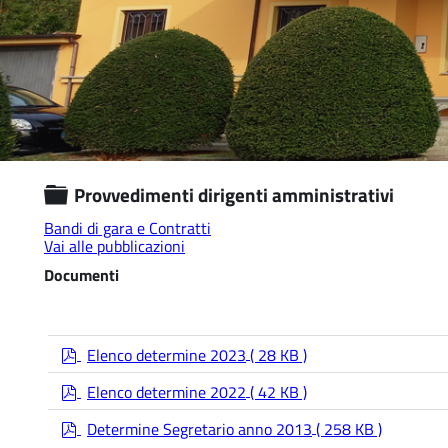
Cartella
Provvedimenti dirigenti amministrativi
Bandi di gara e Contratti
Vai alle pubblicazioni
Documenti
p
Elenco determine 2023
( 28 KB )
d
p
f
Elenco determine 2022
( 42 KB )
d
p
f
Determine Segretario anno 2013
( 258 KB )
d