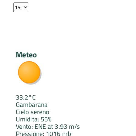
Select
f
the
number
of
documents
per
page
Meteo
33.2°C
Gambarana
Cielo sereno
Umidita: 55%
Vento: ENE at 3.93 m/s
Pressione: 1016 mb