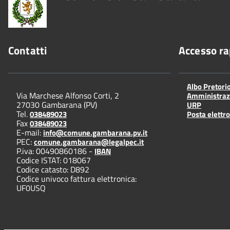
Contatti
Accesso ra
Albo Pretori
Via Marchese Alfonso Corti, 2
Amministraz
27030 Gambarana (PV)
URP
Tel.
038489023
Posta elettro
Fax
038489023
E-mail:
info@comune.gambarana.pv.it
PEC:
comune.gambarana@legalpec.it
P.iva: 00490860186 -
IBAN
Codice ISTAT: 018067
Codice catasto: D892
Codice univoco fattura elettronica:
UF0USQ