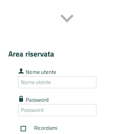
Area riservata
Nome
Nome utente
utente
Nome
utente
dimenticato
Password
Password
Password
dimenticata
Ricordami