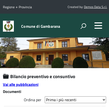
+
Regione
Provincia
Created by:
Demos Data S.r.l.
Comune di Gambarana
Cartella
Bilancio preventivo e consuntivo
Vai alle pubblicazioni
Documenti
Ordina per