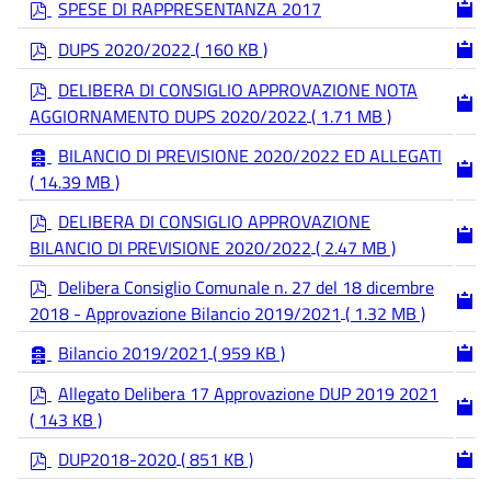
p
SPESE DI RAPPRESENTANZA 2017
d
p
f
DUPS 2020/2022
( 160 KB )
d
p
f
DELIBERA DI CONSIGLIO APPROVAZIONE NOTA
d
AGGIORNAMENTO DUPS 2020/2022
( 1.71 MB )
f
a
BILANCIO DI PREVISIONE 2020/2022 ED ALLEGATI
r
( 14.39 MB )
c
h
p
DELIBERA DI CONSIGLIO APPROVAZIONE
i
d
BILANCIO DI PREVISIONE 2020/2022
( 2.47 MB )
v
f
e
p
Delibera Consiglio Comunale n. 27 del 18 dicembre
d
2018 - Approvazione Bilancio 2019/2021
( 1.32 MB )
f
a
Bilancio 2019/2021
( 959 KB )
r
p
c
Allegato Delibera 17 Approvazione DUP 2019 2021
d
h
( 143 KB )
f
i
p
v
DUP2018-2020
( 851 KB )
d
e