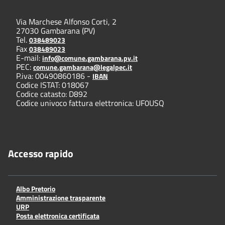
Via Marchese Alfonso Corti, 2
27030 Gambarana (PV)
Tel.
038489023
Fax
038489023
E-mail:
info@comune.gambarana.pv.it
PEC:
comune.gambarana@legalpec.it
P.iva: 00490860186 -
IBAN
Codice ISTAT: 018067
Codice catasto: D892
Codice univoco fattura elettronica: UF0USQ
Accesso rapido
Albo Pretorio
Amministrazione trasparente
URP
Posta elettronica certificata