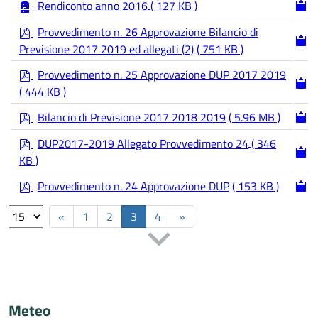
a
f
Rendiconto anno 2016
( 127 KB )
r
p
c
Provvedimento n. 26 Approvazione Bilancio di
d
h
Previsione 2017 2019 ed allegati (2)
( 751 KB )
f
i
p
v
Provvedimento n. 25 Approvazione DUP 2017 2019
d
e
( 444 KB )
f
p
Bilancio di Previsione 2017 2018 2019
( 5.96 MB )
d
p
f
DUP2017-2019 Allegato Provvedimento 24
( 346
d
KB )
f
p
Provvedimento n. 24 Approvazione DUP
( 153 KB )
d
Select
f
«
1
2
3
4
»
the
number
of
documents
per
page
Meteo